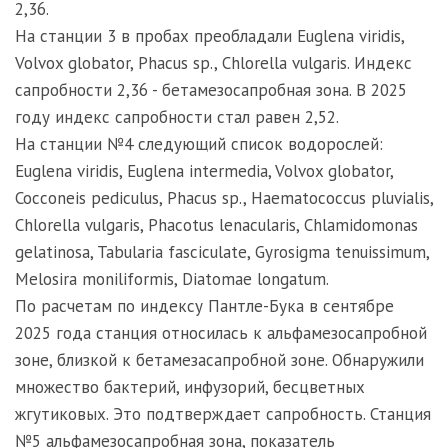
2,36.
На станции 3 в пробах преобладали Euglena viridis,
Volvox globator, Phacus sp., Chlorella vulgaris. Индекс
сапробности 2,36 - бетамезосапробная зона. В 2025
году индекс сапробности стал равен 2,52.
На станции №4 следующий список водорослей:
Euglena viridis, Euglena intermedia, Volvox globator,
Cocconeis pediculus, Phacus sp., Haematococcus pluvialis,
Chlorella vulgaris, Phacotus lenacularis, Chlamidomonas
gelatinosa, Tabularia fasciculate, Gyrosigma tenuissimum,
Melosira moniliformis, Diatomae longatum.
По расчетам по индексу Пантле-Бука в сентябре
2025 года станция относилась к альфамезосапробной
зоне, близкой к бетамезасапробной зоне. Обнаружили
множество бактерий, инфузорий, бесцветных
жгутиковых. Это подтверждает сапробность. Станция
№5 альфамезосапробная зона, показатель