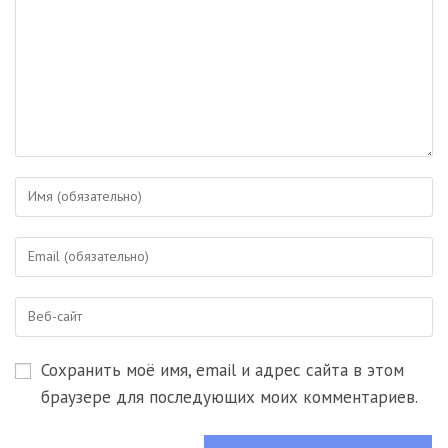
Введите
свое
имя
Введите
или
свой
имя
email-
пользователя,
Введите
адрес,
чтобы
URL
чтобы
прокомментировать
вашего
прокомментировать
Сохранить моё имя, email и адрес сайта в этом
веб-
сайта
браузере для последующих моих комментариев.
(необязательно)