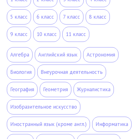
5 класс
6 класс
7 класс
8 класс
9 класс
10 класс
11 класс
Алгебра
Английский язык
Астрономия
Биология
Внеурочная деятельность
География
Геометрия
Журналистика
Изобразительное искусство
Иностранный язык (кроме англ.)
Информатика