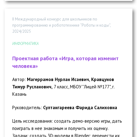
II Международный конкурс для школьников по
программированию и робототехнике “Роботы и коды”,
2024/2025
ИНФОРМАТИКА
Проектная работа «Игра, которая изменит
человека»
Автор:
Магеррамов Нурлан Исаевич, Кравцунов
Тимур Русланович,
7 класс, МБОУ "Лицей №177", г.
Казань
Руководитель:
Султангареева Фарида Салиховна
Цель исследования: создать демо-версию игры, дать
поиграть в нее знакомым и получить их оценку.
Задачи: создать 3D-модели в Blender; перенести их