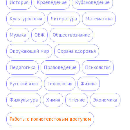
История
Краеведение
Кубановедение
Культурология
Литература
Математика
Музыка
ОБЖ
Обществознание
Окружающий мир
Охрана здоровья
Педагогика
Правоведение
Психология
Русский язык
Технология
Физика
Физкультура
Химия
Чтение
Экономика
Работы с полнотекстовым доступом