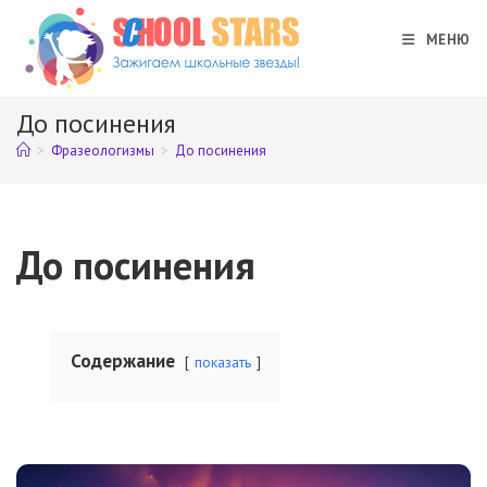
Перейти
к
МЕНЮ
содержимому
До посинения
>
Фразеологизмы
>
До посинения
До посинения
Содержание
показать