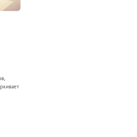
в,
ёркивает