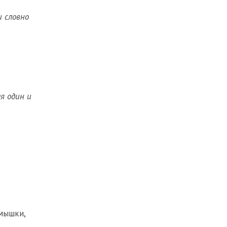
и словно
я один и
-мышки
,