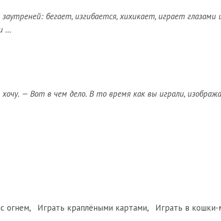
 заутреней: бегает, изгибается, хихикает, играет глазами 
и …
хочу. — Вот в чем дело. В то время как вы играли, изобража
с огнем
,
Играть краплёными картами
,
Играть в кошки