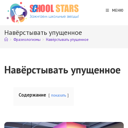
Перейти
к
МЕНЮ
содержимому
Навёрстывать упущенное
>
Фразеологизмы
>
Навёрстывать упущенное
Навёрстывать упущенное
Содержание
показать