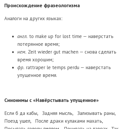
Происхождение фразеологизма
Аналоги на других языках:
англ.
to make up for lost time — наверстать
потерянное время;
нем.
Zeit wieder gut machen — снова сделать
время хорошим;
фр.
rattraper le temps perdu — наверстать
упущенное время.
Синонимы с «Навёрстывать упущенное»
Если б да кабы
,
Задняя мысль
,
Зализывать раны
,
Поезд ушел
,
После драки кулаками махать
,
Посыпать голову пеплом
,
Почивать на лаврах
,
Так