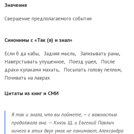
Значение
Свершение предполагаемого события
Синонимы с «Так (я) и знал»
Если б да кабы
,
Задняя мысль
,
Зализывать раны
,
Навёрстывать упущенное
,
Поезд ушел
,
После
драки кулаками махать
,
Посыпать голову пеплом
,
Почивать на лаврах
Цитаты из книг и СМИ
Я так и знала, что вы поймете, — с важностью
продолжала она. — Князь Щ. и Евгений Павлыч
ничего в этих двух умах не понимают, Александра