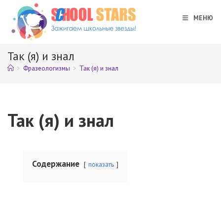
Перейти
к
МЕНЮ
содержимому
Так (я) и знал
>
Фразеологизмы
>
Так (я) и знал
Так (я) и знал
Содержание
показать