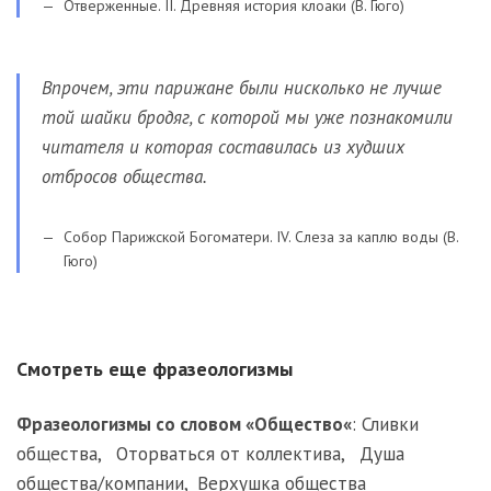
Отверженные. II. Древняя история клоаки (В. Гюго)
Впрочем, эти парижане были нисколько не лучше
той шайки бродяг, с которой мы уже познакомили
читателя и которая составилась из худших
отбросов общества.
Собор Парижской Богоматери. IV. Слеза за каплю воды (В.
Гюго)
Смотреть еще фразеологизмы
Фразеологизмы со словом «
Общество
«
:
Сливки
общества
,
Оторваться от коллектива
,
Душа
общества/компании
,
Верхушка общества