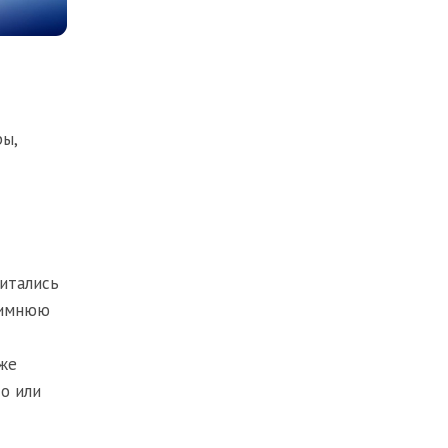
ры,
читались
зимнюю
же
о или