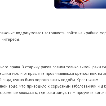
ыражение подразумевает готовность пойти на крайние ме
 интересы.
ого права. В старину раков ловили только зимой, раки с
мещики могли отправлять провинившихся крепостных на 
й льда, нужно было хорошо знать водоём. Крестьянам
ной воде, что приводило к серьёзным заболеваниям и да
ыражение «показать, где раки зимуют» — проучить кого-т