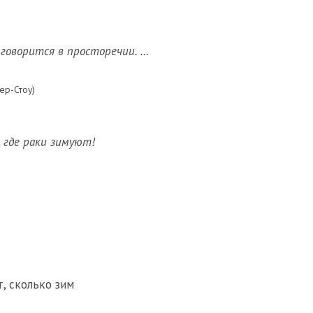
 говорится в просторечии. …
ер-Стоу)
, где раки зимуют!
т, сколько зим