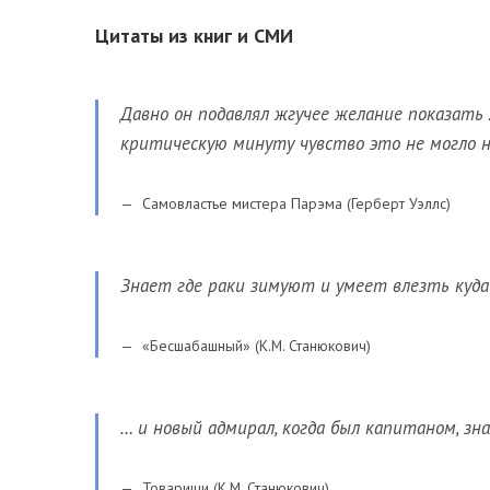
Цитаты из книг и СМИ
Давно он подавлял жгучее желание показать 
критическую минуту чувство это не могло 
Самовластье мистера Парэма (Герберт Уэллс)
Знает где раки зимуют и умеет влезть куда 
«Бесшабашный» (К.М. Станюкович)
… и новый адмирал, когда был капитаном, зна
Товарищи (К.М. Станюкович)