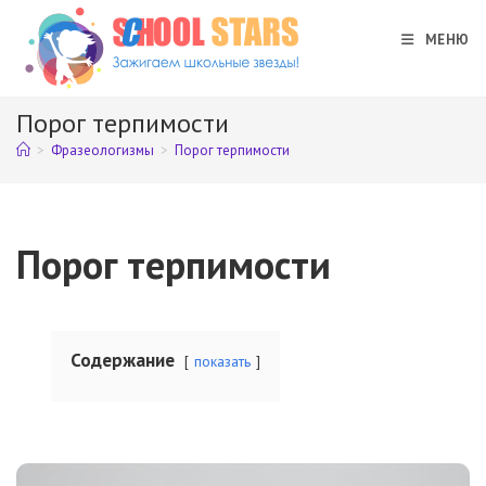
Перейти
к
МЕНЮ
содержимому
Порог терпимости
>
Фразеологизмы
>
Порог терпимости
Порог терпимости
Содержание
показать