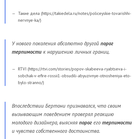
Такие дела (https://takiedela.ru/notes/policeyskie-tovarishhi-
nervnye-ka/)
У нового поколения абсолютно другой
порог
терпимости
к нарушению личных границ.
RTVI (https://rtvi.com/stories/popov-skabeeva-ryabtseva-i-
sobchak-v-efire-rossii1-obsudili-abyuzivnye-otnosheniya-eto-
bylo-stranno/)
Впоследствии Бертони признавался, что своим
вызывающим поведением проверял реакцию
молодого дизайнера, выясняя
порог
его
терпимости
и чувства собственного достоинства.