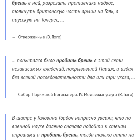
брешь
в ней, разрезать противника надвое,
толкнуть британскую часть армии на Галь, а
прусскую на Тонгрес, …
Отверженные (В. Гюго)
… попытался было
пробить брешь
в этой сети
независимых владений, покрывавшей Париж, и издал
без всякой последовательности два или три указа, …
Собор Парижской Богоматери. IV. Медвежья услуга (В. Гюго)
В шатре у Головина Гордон напрасно уверял, что по
военной науке должно сначала подойти к стенам
апрошами и
пробить брешь
, тогда только итти на