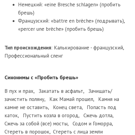
Немецкий: «eine Bresche schlagen» (пробить
брешь)
Французский: «battre en brèche» (подрывать),
«percer une brèche» (пробить брешь)
Тип происхождения
:
Калькирование - французский
,
Профессиональный сленг
Синонимы с «Пробить брешь»
В пух и прах
,
Закатать в асфальт
,
Зачищать/
зачистить поляну
,
Как Мамай прошел
,
Камня на
камне не оставить
,
Конец света
,
Попасть под
каток
,
Пустить козла в огород
,
Сжечь дотла
,
Сжечь за собой (все) мосты
,
Содом и Гоморра
,
Стереть в порошок
,
Стереть с лица земли