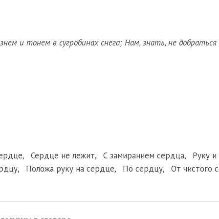
знем и тонем в сугробинах снега; Нам, знать, не добраться
сердце
,
Сердце не лежит
,
С замиранием сердца
,
Руку и
ердцу
,
Положа руку на сердце
,
По сердцу
,
От чистого 