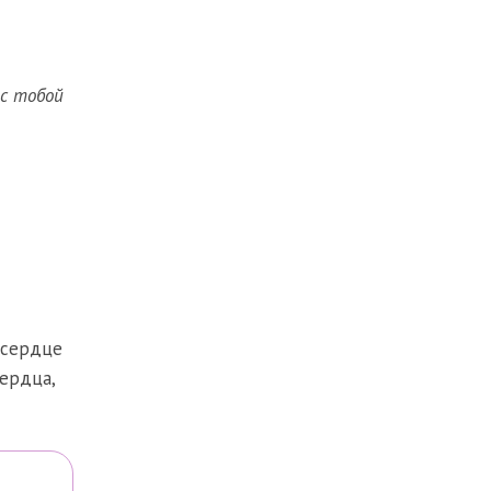
 с тобой
 сердце
сердца
,