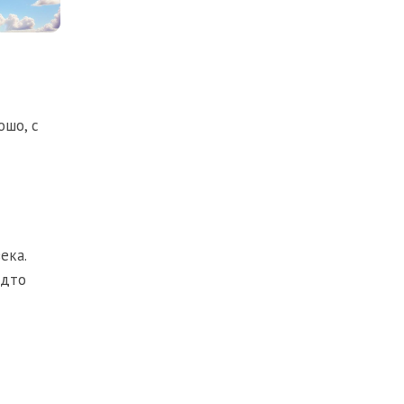
ошо, с
ека.
удто