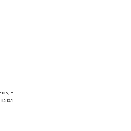
ешь, —
 начал