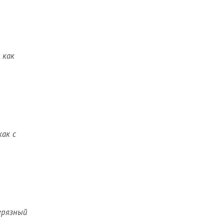
 как
как с
грязный