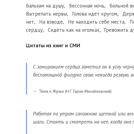
Бальзам на душу
,
Бессонная ночь
,
Больной в
Вытрепать нервы
,
Голова идёт кругом
,
Держ
нет
,
На взводе
,
Не находить себе места
,
П
сердцу
,
Сидеть как на иголках
,
Тревожить д
Цитаты из книг и СМИ
С замиранием сердца заметил он в углу черну
беспомощной фигурке свою некогда резвую, в
Тёма и Жучка (Н.Г. Гарин-Михайловский)
Работая по утрам сапожною щеткой или веник
шаги. Стоять и смотреть на нее, когда она 