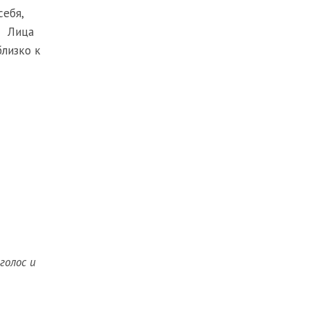
себя
,
,
Лица
лизко к
голос и