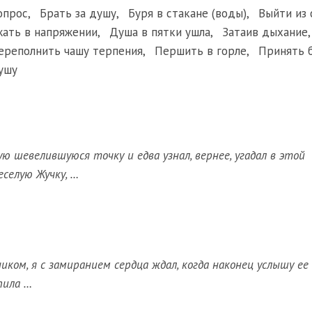
опрос
,
Брать за душу
,
Буря в стакане (воды)
,
Выйти из 
ать в напряжении
,
Душа в пятки ушла
,
Затаив дыхание
ереполнить чашу терпения
,
Першить в горле
,
Принять б
ушу
ю шевелившуюся точку и едва узнал, вернее, угадал в этой
еселую Жучку, …
ом, я с замиранием сердца ждал, когда наконец услышу ее 
пила …