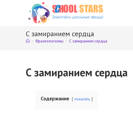
Перейти
к
содержимому
С замиранием сердца
>
Фразеологизмы
>
С замиранием сердца
С замиранием сердца
Содержание
показать