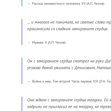
Рассказ неизвестного человека. VII (А.П. Чехов)
… и многого не понимала, но святые слова тро
произносила со сладким замиранием сердца.
Мужики. II (А.П. Чехов)
Он с замиранием сердца смотрел на руки Доло
уезжаю домой ужинать с Денисовым, Наташе
Война и мир. Том второй. Часть первая. XIII (Л.Н. То
Она ждала с замиранием сердца мазурки. Ей к
кадрили не пригласил ее на мазурку, не тре