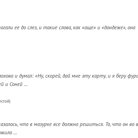
гали ее до слез, и такие слова, как «аще» и «дондеже», она
хова и думал: «Ну, скорей, дай мне эту карту, и я беру фур
й и Соней …
лстой)
азалось, что в мазурке все должно решиться. То, что он во 
вожило …