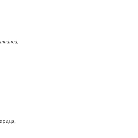
 тайной,
сердца
,