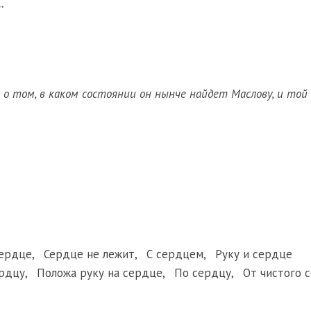
…
о том, в каком состоянии он нынче найдет Маслову, и той
сердце
,
Сердце не лежит
,
С сердцем
,
Руку и сердце
ердцу
,
Положа руку на сердце
,
По сердцу
,
От чистого 