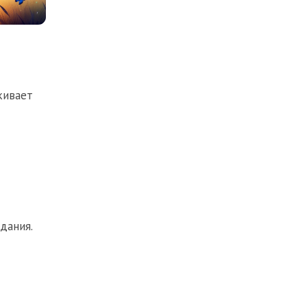
кивает
дания.