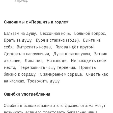
горле).
Синонимы с «Першить в горле»
Бальзам на душу
,
Бессонная ночь
,
Больной вопрос
,
Брать за душу
,
Буря в стакане (воды)
,
Выйти из
себя
,
Вытрепать нервы
,
Голова идёт кругом
,
Держать в напряжении
,
Душа в пятки ушла
,
Затаив
дыхание
,
Лица нет
,
На взводе
,
Не находить себе
места
,
Переполнить чашу терпения
,
Принять
близко к сердцу
,
С замиранием сердца
,
Сидеть как
на иголках
,
Тревожить душу
Ошибки употребления
Ошибки в использовании этого фразеологизма могут
возникать, если его трактовать буквально или в