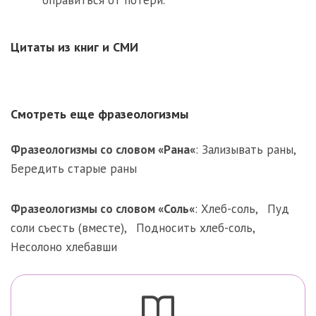
оправиться от потери.”
Цитаты из книг и СМИ
Смотреть еще фразеологизмы
Фразеологизмы со словом «
Рана
«
:
Зализывать раны
,
Бередить старые раны
Фразеологизмы со словом «
Соль
«
:
Хлеб-соль
,
Пуд
соли съесть (вместе)
,
Подносить хлеб-соль
,
Несолоно хлебавши