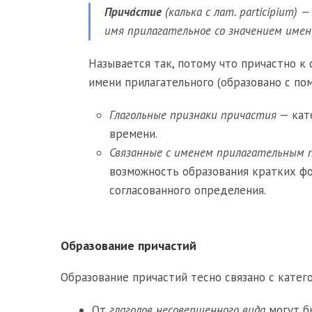
Прича́стие
(калька с лат. participium)
имя прилагательное со значением имен
Называется так, потому что причастно к 
имени прилагательного (образовано с по
Глагольные признаки причастия
— кате
времени.
Связанные с именем прилагательным 
возможность образования кратких фо
согласованного определения.
Образование причастий
Образование причастий тесно связано с кате
От
глаголов несовершенного вида
могут б