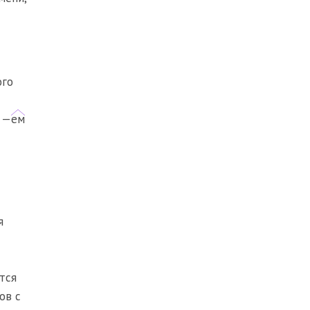
ого
, —
ем
я
тся
лов с