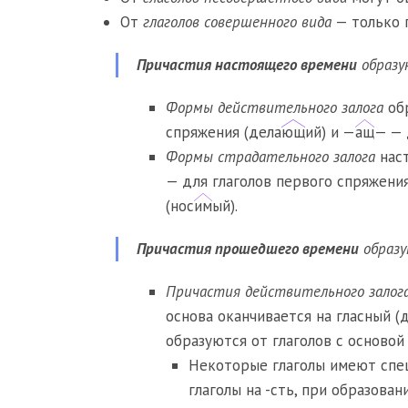
От
глаголов совершенного вида
— только 
Причастия настоящего времени
образу
Ф
ормы действительного залога
об
спряжения (дела
ющ
ий) и —
ащ
— — 
Формы
страдательного залога
наст
— для глаголов первого спряжени
(нос
им
ый).
Причастия прошедшего времени
образу
Причастия действительного залог
основа оканчивается на гласный (
образуются от глаголов с основой
Некоторые глаголы имеют спец
глаголы на -сть, при образова