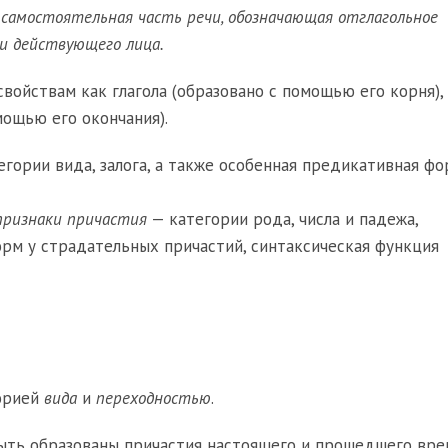
 — самостоятельная часть речи, обозначающая отглагольное
и действующего лица.
свойствам как глагола (образовано с помощью его корня), 
мощью его окончания).
гории вида, залога, а также особенная предикативная ф
признаки причастия
— категории рода, числа и падежа,
рм у страдательных причастий, синтаксическая функция
горией
вида
и
переходностью
.
ыть образованы причастия настоящего и прошедшего вре