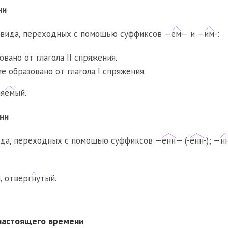
ни
 вида, переходных
с помощью суффиксов —
ем
— и —
им
-:
вано от глагола II спряжения.
е образовано от глагола I с
пряжения.
ня
ем
ый.
ни
ида, переходных с помощью суффиксов —
енн
— (-
ённ
-); —
н
, отверг
н
утый.
настоящего времени