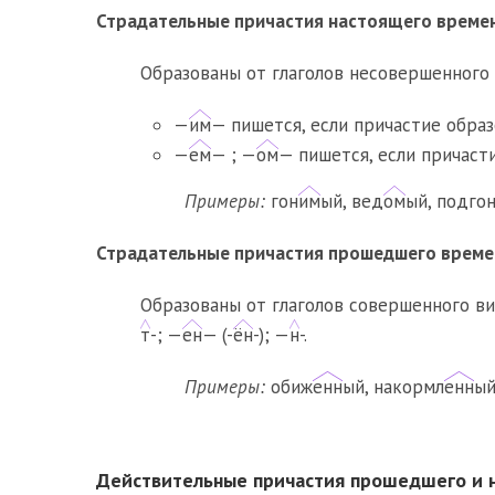
Страдательные причастия настоящего време
Образованы от глаголов несовершенного
—
им
— пишется, если причастие образо
—
ем
— ; —
ом
— пишется, если причасти
Примеры:
гон
им
ый, вед
ом
ый, подго
Страдательные причастия прошедшего време
Образованы от глаголов совершенного в
т
-; —
ен
— (-
ён
-); —
н
-.
Примеры:
обиж
енн
ый, накормл
енн
ый
Действительные причастия прошедшего и 