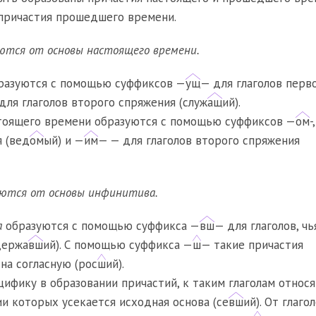
причастия прошедшего времени.
ются от основы настоящего времени.
разуются с помощью суффиксов —
ущ
— для глаголов перв
для глаголов второго спряжения (служ
ащ
ий).
оящего времени образуются с помощью суффиксов —
ом
-
я (вед
ом
ый) и —
им
— — для глаголов второго спряжения
ются от основы инфинитива.
а
образуются с помощью суффикса —
вш
— для глаголов, чь
держа
вш
ий). С помощью суффикса —
ш
— такие причастия
 на согласную (рос
ш
ий).
ифику в образовании причастий, к таким глаголам относя
нии которых усекается исходная основа (се
вш
ий). От глаго