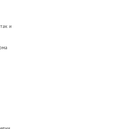
так и
орма
мени,