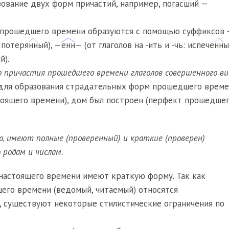
зование двух форм причастий, например, погас
ш
ий —
прошедшего времени образуются с помощью суффиксов
 потеря
нн
ый), —
енн
— (от глаголов на -ить и -чь: испече
нн
ы
й).
 причастия прошедшего времени глаголов совершенного ви
 для образования страдательных форм прошедшего време
тоящего времени), дом был построен (перфект прошедше
ло, имеют полные (проверенный) и краткие (проверен)
родам и числам.
настоящего времени имеют краткую форму. Так как
его времени (ведомый, читаемый) относятся
, существуют некоторые стилистические ограничения по