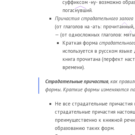
суффиксом -ну- возможно обра
погас
нувш
ий.
Причастия страдательного залога
(от глаголов на -ать: прочита
нн
ый,
— (от односложных глаголов: мя
т
ы
Краткая форма
страдательного
используется в русском языке
книга прочитана (перфект нас
времени).
Страдательные причастия
, как прави
формы. Краткие формы изменяются по 
Не все страдательные причастия 
страдательные причастия настоящ
преимущественно к книжной речи
образованию таких форм.