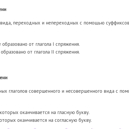
ени
 вида, переходных и непереходных с помощью суффиксо
е образовано от глагола I спряжения.
 образовано от глагола II спряжения.
ени
ных глаголов совершенного и несовершенного вида с по
 которых оканчивается на гласную букву.
которых оканчивается на согласную букву.