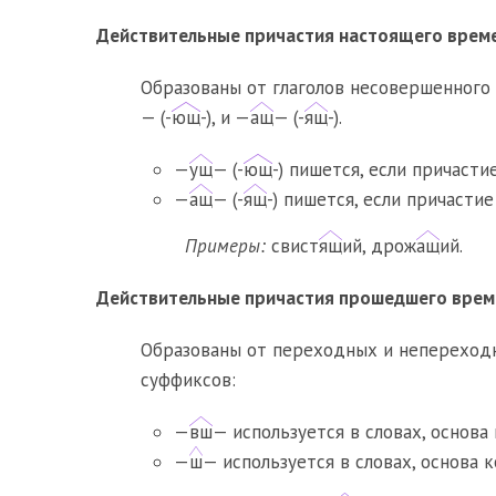
Действительные причастия настоящего врем
Образованы от глаголов несовершенного
— (-
ющ
-), и —
ащ
— (-
ящ
-).
—
ущ
— (-
ющ
-) пишется, если причасти
—
ащ
— (-
ящ
-) пишется, если причастие
Примеры:
свист
ящ
ий, дрож
ащ
ий.
Действительные причастия прошедшего врем
Образованы от переходных и непереход
суффиксов:
—
вш
— используется в словах, основа
—
ш
— используется в словах, основа 