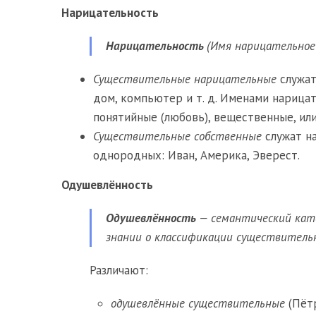
Нарицательность
Нарицательность
(Имя нарицательное
Существительные нарицательные
служат
дом, компьютер и т. д. Именами нарица
понятийные (любовь), вещественные, или
Существительные собственные
служат н
однородных: Иван, Америка, Эверест.
Одушевлённость
Одушевлённость
— семантический кат
знании о классификации существитель
Различают:
одушевлённые существительные
(Пётр