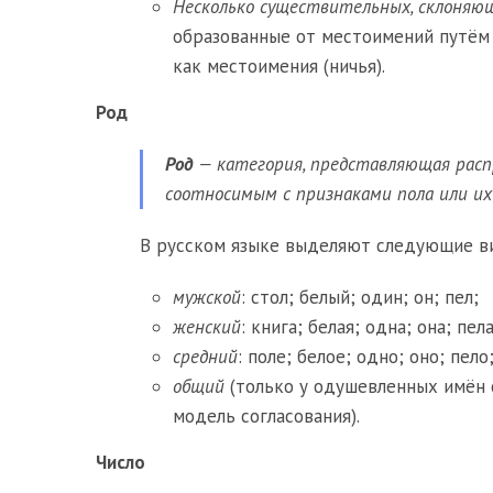
Несколько существительных, склоняю
образованные от местоимений путём 
как местоимения (ничья).
Род
Род
— категория, представляющая расп
соотносимым с признаками пола или и
В русском языке выделяют следующие в
мужской
: стол; белый; один; он; пел;
женский
: книга; белая; одна; она; пела
средний
: поле; белое; одно; оно; пело
общий
(только у одушевленных имён 
модель согласования).
Число