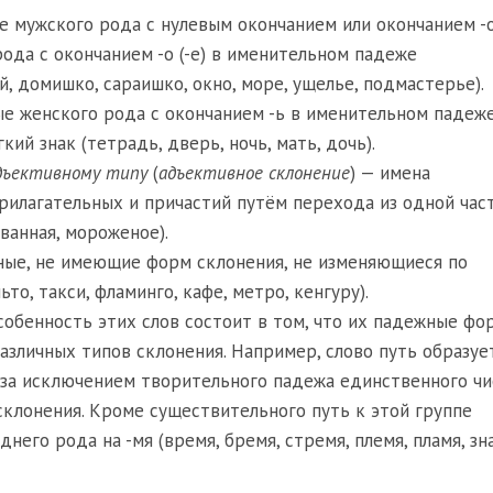
 мужского рода с нулевым окончанием или окончанием -о 
ода с окончанием -о (-е) в именительном падеже
й, домишко, сараишко, окно, море, ущелье, подмастерье).
е женского рода с окончанием -ь в именительном падеж
кий знак (тетрадь, дверь, ночь, мать, дочь).
дъективному типу
(
адъективное склонение
) — имена
рилагательных и причастий путём перехода из одной час
ванная, мороженое).
ые, не имеющие форм склонения, не изменяющиеся по
то, такси, фламинго, кафе, метро, кенгуру).
Особенность этих слов состоит в том, что их падежные ф
азличных типов склонения. Например, слово путь образуе
за исключением творительного падежа единственного чи
склонения. Кроме существительного путь к этой группе
его рода на -мя (время, бремя, стремя, племя, пламя, зн