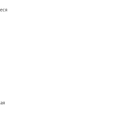
еся
кая