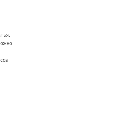
тья,
ложно
сса