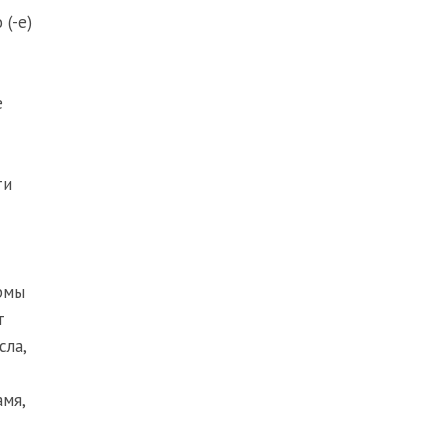
(-е)
е
ти
ормы
т
сла,
амя,