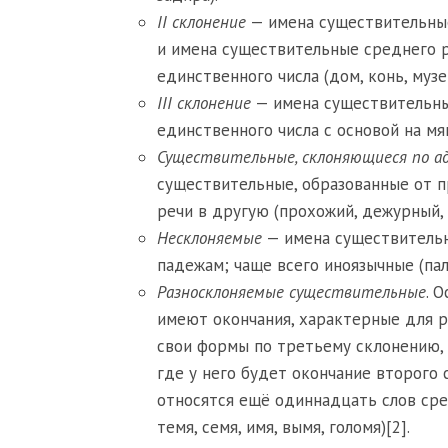
II склонение
— имена существительные
и имена существительные среднего р
единственного числа (дом, конь, музе
III склонение
— имена существительны
единственного числа с основой на мяг
Существительные, склоняющиеся по а
существительные, образованные от п
речи в другую (прохожий, дежурный, 
Несклоняемые
— имена существительн
падежам; чаще всего иноязычные (паль
Разносклоняемые существительные
. 
имеют окончания, характерные для р
свои формы по третьему склонению, 
где у него будет окончание второго 
относятся ещё одиннадцать слов средн
темя, семя, имя, вымя, голомя)[2].