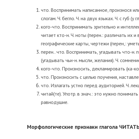
что. Воспринимать написанное, произнося или во
слогам. Ч. бегло. Ч. на двух языках. Ч. с губ
кого-что. Воспринимать зрительно и интелле
читает кто-н. Ч. ноты (перен.: различать их 
географические карты, чертежи (перен,: уметь
перен.. что. Воспринимать, угадывать что-н. 
(угадывать чьи-н. мысли, желания). Ч. сомнение
кого-что. Произносить, декламировать (ка-кой-
что. Произносить с целью поучения, наставлен
что. Излагать устно перед аудиторией. Ч. лек
читай(те). Употр. в знач.: это нужно понима
равнодушие.
Морфологические признаки глагола ЧИТАТ