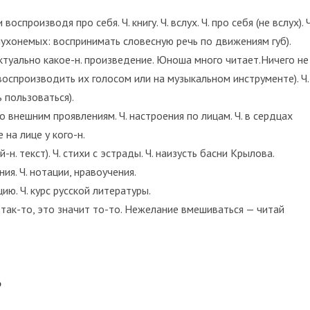
спроизводя про себя. Ч. книгу. Ч. вслух. Ч. про себя (не вслух). Ч
 (у глухонемых: воспринимать словесную речь по движениям губ).
ктуально какое-н. произведение. Юноша много читает.Ничего не
и воспроизводить их голосом или на музыкальном инструменте). Ч.
 пользоваться).
по внешним проявлениям. Ч. настроения по лицам. Ч. в сердцах
 на лице у кого-н.
н. текст). Ч. стихи с эстрады. Ч. наизусть басни Крылова.
ия. Ч. нотации, нравоучения.
цию. Ч. курс русской литературы.
ть так-то, это значит то-то. Нежелание вмешиваться — читай
Ь