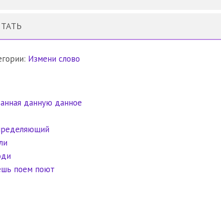
ИТАТЬ
егории:
Измени слово
анная данную данное
пределяющий
ли
оди
ешь поем поют