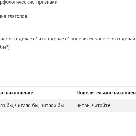
рфологические признаки.
я глаголов.
ал? что делает? что сделает? повелительное — что делай
бы?).
ое наклонение
Повелительное наклонен
ала бы, читало бы, читали бы
читай, читайте