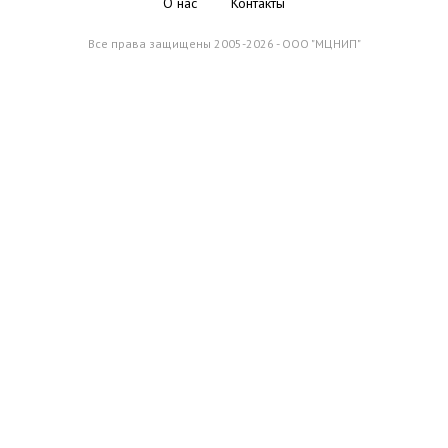
О нас
Контакты
Все права защищены 2005-2026 - ООО "МЦНИП"