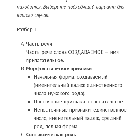
находится. Выберите подходящий вариант для
вашего случая.
Разбор 1
Часть речи
Часть речи слова СОЗДАВАЕМОЕ — имя
прилагательное.
Морфологические признаки
Начальная форма: создаваемый
(именительный падеж единственного
числа мужского рода).
Постоянные признаки: относительное.
Непостоянные признаки: единственное
число, именительный падеж, средний
род, полная форма.
Синтаксическая роль