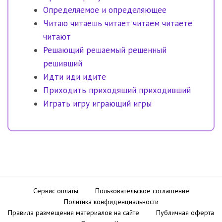
Определяемое и определяющее
Читаю читаешь читает читаем читаете
читают
Решающий решаемый решенный
решивший
Идти иди идите
Приходить приходящий приходивший
Играть игру играющий игры
Сервис оплаты
Пользовательское соглашение
Политика конфиденциальности
Правила размещения материалов на сайте
Публичная оферта