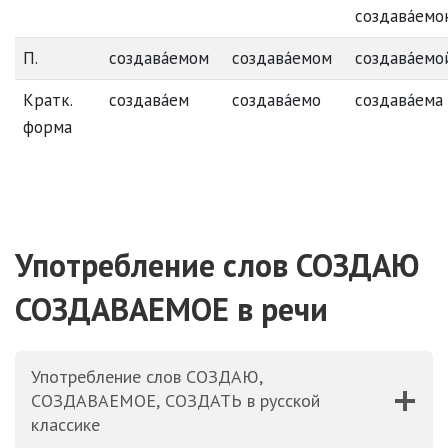
создава́емо
П.
создава́емом
создава́емом
создава́емо
Кратк.
создава́ем
создава́емо
создава́ема
форма
Употребление слов СОЗДАЮ
СОЗДАВАЕМОЕ в речи
Употребление слов СОЗДАЮ,
СОЗДАВАЕМОЕ, СОЗДАТЬ в русской
классике