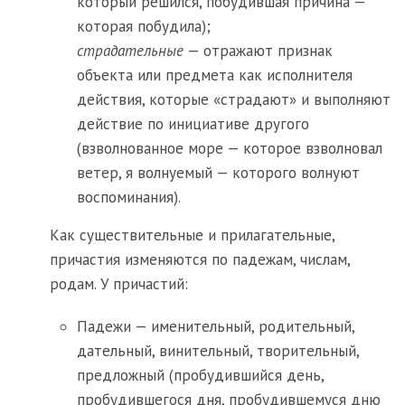
который решился, побудившая причина —
которая побудила);
страдательные
— отражают признак
объекта или предмета как исполнителя
действия, которые «страдают» и выполняют
действие по инициативе другого
(взволнованное море — которое взволновал
ветер, я волнуемый — которого волнуют
воспоминания).
Как существительные и прилагательные,
причастия изменяются по падежам, числам,
родам. У причастий:
Падежи — именительный, родительный,
дательный, винительный, творительный,
предложный (пробудившийся день,
пробудившегося дня, пробудившемуся дню