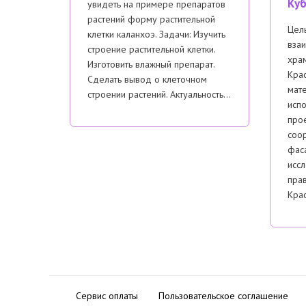
Куб
увидеть на примере препаратов
растений форму растительной
Цель
клетки каланхоэ. Задачи: Изучить
взаи
строение растительной клетки.
хра
Изготовить влажный препарат.
Крас
Сделать вывод о клеточном
мат
строении растений. Актуальность…
испо
про
соо
фас
иссл
пра
Крас
Сервис оплаты
Пользовательское соглашение