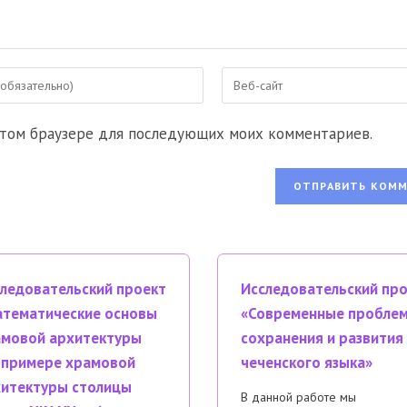
Введите
URL
вашего
 этом браузере для последующих моих комментариев.
веб-
сайта
ентировать
(необязательно)
ледовательский проект
Исследовательский пр
тематические основы
«Современные пробле
мовой архитектуры
сохранения и развития
 примере храмовой
чеченского языка»
итектуры столицы
В данной работе мы