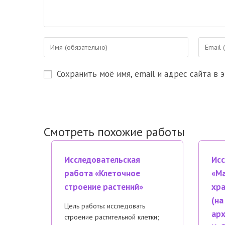
Введите
Введите
свое
свой
имя
email-
Сохранить моё имя, email и адрес сайта в
или
адрес,
имя
чтобы
пользователя,
прокомм
чтобы
прокомментировать
Смотреть похожие работы
Исследовательская
Исс
работа «Клеточное
«Ма
строение растений»
хра
(на
Цель работы: исследовать
арх
строение растительной клетки;