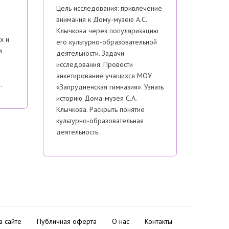
Цель исследования: привлечение
внимания к Дому-музею А.С.
Клычкова через популяризацию
х и
его культурно-образовательной
м
деятельности. Задачи
исследования: Провести
анкетирование учащихся МОУ
…
«Запрудненская гимназия». Узнать
историю Дома-музея С.А.
Клычкова. Раскрыть понятие
культурно-образовательная
деятельность…
а сайте
Публичная оферта
О нас
Контакты