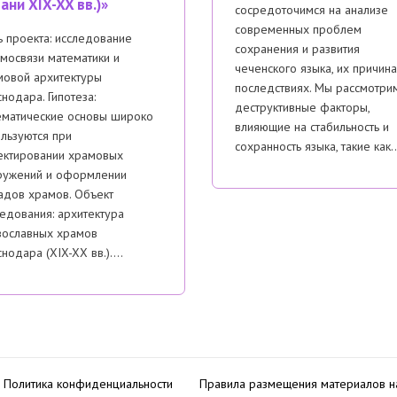
ани XIX-XX вв.)»
сосредоточимся на анализе
современных проблем
 проекта: исследование
сохранения и развития
мосвязи математики и
чеченского языка, их причина
мовой архитектуры
последствиях. Мы рассмотри
нодара. Гипотеза:
деструктивные факторы,
ематические основы широко
влияющие на стабильность и
льзуются при
сохранность языка, такие как
ектировании храмовых
ружений и оформлении
адов храмов. Объект
едования: архитектура
вославных храмов
нодара (XIX-XX вв.)….
Политика конфиденциальности
Правила размещения материалов н