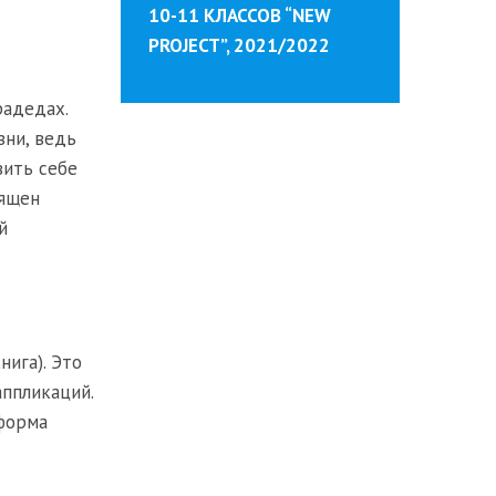
10-11 КЛАССОВ “NEW
PROJECT”, 2021/2022
радедах.
зни, ведь
вить себе
вящен
й
нига). Это
аппликаций.
 форма