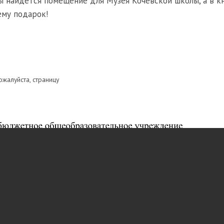
лы найдется помещение для Музея Кочёвской школы, а в к
ему подарок!
ожалуйста, страницу