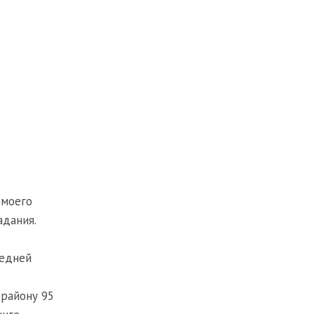
 моего
адания.
ледней
 району 95