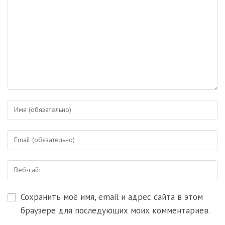
Введите
свое
имя
Введите
или
свой
имя
email-
пользователя,
Введите
адрес,
чтобы
URL
чтобы
прокомментировать
вашего
прокомментировать
Сохранить моё имя, email и адрес сайта в этом
веб-
сайта
браузере для последующих моих комментариев.
(необязательно)