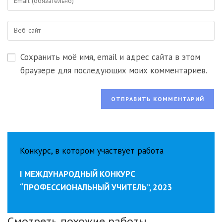
свой
имя
email-
пользователя,
Введите
адрес,
чтобы
URL
чтобы
прокомментировать
вашего
прокомментировать
Сохранить моё имя, email и адрес сайта в этом
веб-
сайта
браузере для последующих моих комментариев.
(необязательно)
Конкурс, в котором участвует работа
I МЕЖДУНАРОДНЫЙ КОНКУРС
“ПРОФЕССИОНАЛЬНЫЙ УЧИТЕЛЬ”, 2023
Смотреть похожие работы