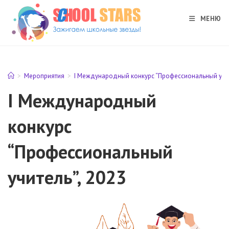
Перейти
к
МЕНЮ
содержимому
>
Мероприятия
>
I Международный конкурс “Профессиональный учит
I Международный
конкурс
“Профессиональный
учитель”, 2023