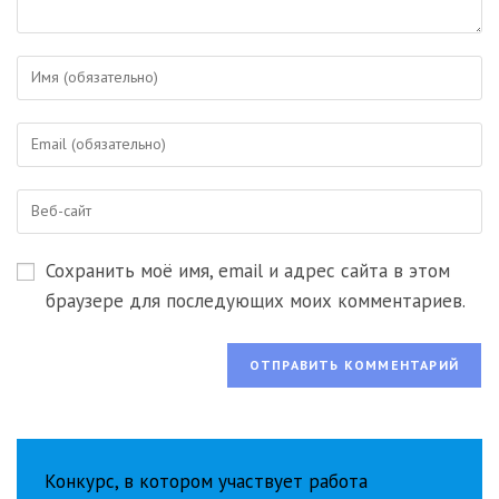
Введите
свое
имя
Введите
или
свой
имя
email-
пользователя,
Введите
адрес,
чтобы
URL
чтобы
прокомментировать
вашего
прокомментировать
Сохранить моё имя, email и адрес сайта в этом
веб-
сайта
браузере для последующих моих комментариев.
(необязательно)
Конкурс, в котором участвует работа