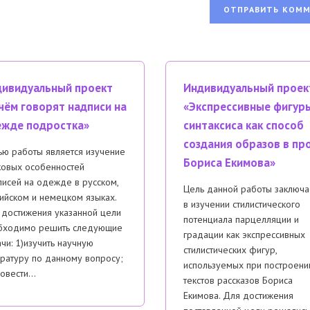
ентировать
(необязательно)
ивидуальный проект
Индивидуальный проек
чём говорят надписи на
«Экспрессивные фигур
ежде подростка»
синтаксиса как способ
создания образов в пр
ью работы является изучение
Бориса Екимова»
ковых особенностей
исей на одежде в русском,
Цель данной работы заключа
ийском и немецком языках.
в изучении стилистического
 достижения указанной цели
потенциала парцелляции и
бходимо решить следующие
градации как экспрессивных
чи: 1)изучить научную
стилистических фигур,
ратуру по данному вопросу;
используемых при построени
ровести…
текстов рассказов Бориса
Екимова. Для достижения