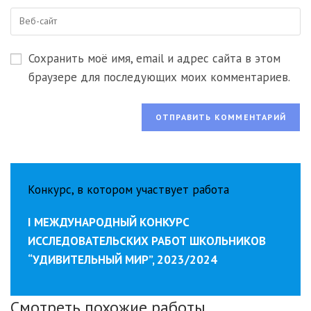
email-
пользователя,
Введите
адрес,
чтобы
URL
чтобы
прокомментировать
вашего
прокомментировать
Сохранить моё имя, email и адрес сайта в этом
веб-
сайта
браузере для последующих моих комментариев.
(необязательно)
Конкурс, в котором участвует работа
I МЕЖДУНАРОДНЫЙ КОНКУРС
ИССЛЕДОВАТЕЛЬСКИХ РАБОТ ШКОЛЬНИКОВ
“УДИВИТЕЛЬНЫЙ МИР”, 2023/2024
Смотреть похожие работы