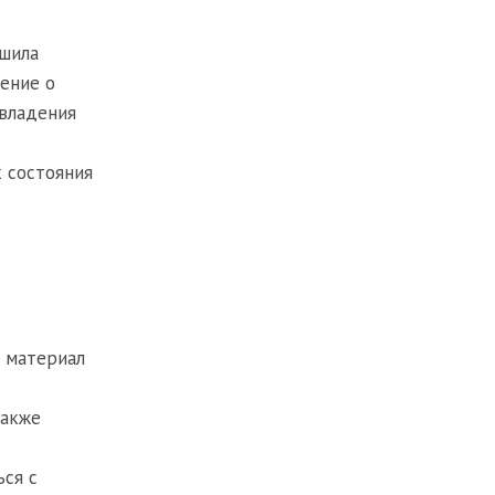
ешила
ение о
 владения
 состояния
 материал
также
ься с