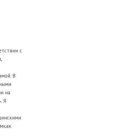
етствии с
,
амой. В
зными
и на
. Я
цинскими
амках