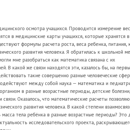
дицинского осмотра учащихся. Проводится измерение веса
сятся в медицинские карты учащихся, которые хранятся в
ществуют формулы расчета роста, веса ребенка, питания,
зического развития человека. Я обратилась к школьной м
могли мне разобраться как математика связана с их
. В какой же связи находятся эти, казалось бы, на первы
ействовать такие совершенно разные человеческие сфе
модействуют между собой наука — математика и педиатр
организм в разные возрастные периоды, детские болезни,
и связи. Оказалось, что математические расчеты позволяю
ического развития человека. В какой степени взаимосвя
 масса тела ребёнка в разные возрастные периоды? Это 
актуальность исследовательского проекта, раскрывающег