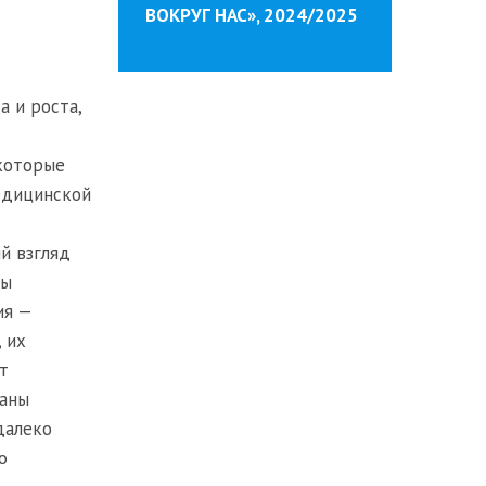
ВОКРУГ НАС», 2024/2025
 и роста,
 которые
едицинской
й взгляд
ры
ия —
 их
т
заны
далеко
о