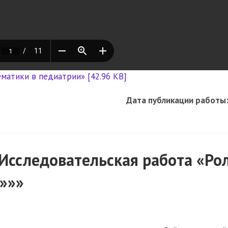
матики в педиатрии» [42.96 KB]
Дата публикации работы
Исследовательская работа «Ро
»»»