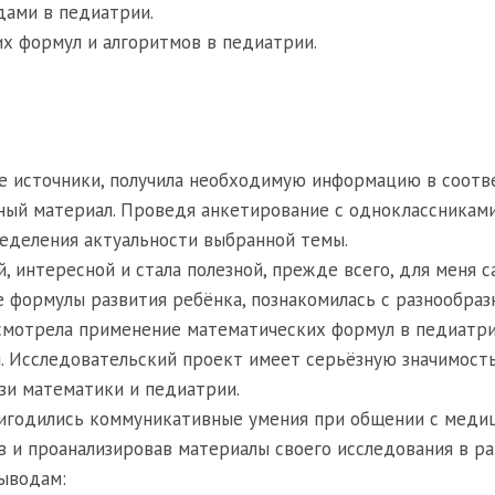
ами в педиатрии.
х формул и алгоритмов в педиатрии.
ые источники, получила необходимую информацию в соотв
ный материал. Проведя анкетирование с одноклассниками
ределения актуальности выбранной темы.
 интересной и стала полезной, прежде всего, для меня с
е формулы развития ребёнка, познакомилась с разнообра
смотрела применение математических формул в педиатри
 Исследовательский проект имеет серьёзную значимость
зи математики и педиатрии.
ригодились коммуникативные умения при общении с меди
в и проанализировав материалы своего исследования в р
ыводам: