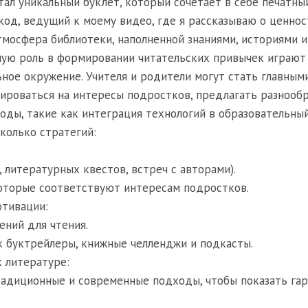
ал уникальный буклет, который сочетает в себе печатны
код, ведущий к моему видео, где я рассказываю о ценнос
тмосфера библиотеки, наполненной знаниями, историями и
ную роль в формировании читательских привычек играют
ное окружение. Учителя и родители могут стать главным
тироваться на интересы подростков, предлагать разнооб
оды, такие как интеграция технологий в образовательный
колько стратегий:
 литературных квестов, встреч с авторами).
оторые соответствуют интересам подростков.
отивации:
ений для чтения.
к буктрейлеры, книжные челленджи и подкасты.
к литературе:
адиционные и современные подходы, чтобы показать га