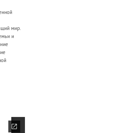
енной
ющий мир.
емьи и
ение
ние
ной