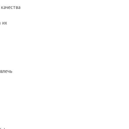
 качества
 их
ивлечь