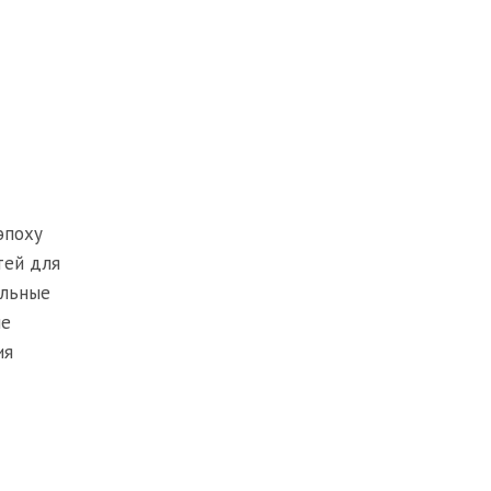
эпоху
тей для
альные
ые
ия