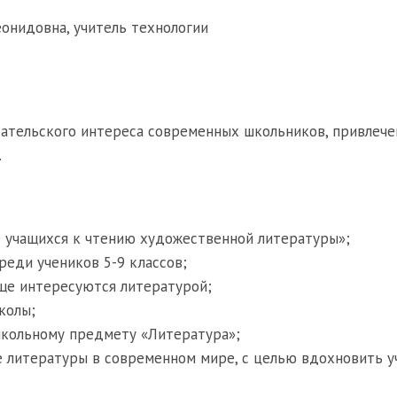
онидовна, учитель технологии
тательского интереса современных школьников, привлече
.
е учащихся к чтению художественной литературы»;
среди учеников 5-9 классов;
аще интересуются литературой;
колы;
 школьному предмету «Литература»;
е литературы в современном мире, с целью вдохновить у