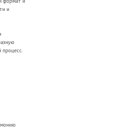
й формат и
ти и
и
разную
 процесс.
рмонию