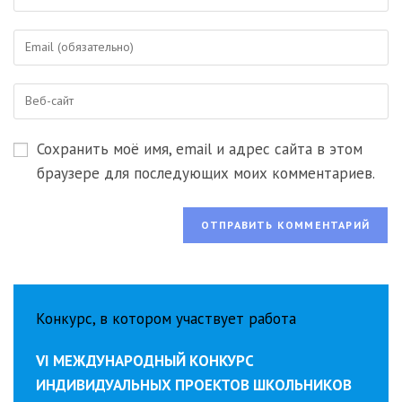
свое
имя
Введите
или
свой
имя
email-
пользователя,
Введите
адрес,
чтобы
URL
чтобы
прокомментировать
вашего
прокомментировать
Сохранить моё имя, email и адрес сайта в этом
веб-
сайта
браузере для последующих моих комментариев.
(необязательно)
Конкурс, в котором участвует работа
VI МЕЖДУНАРОДНЫЙ КОНКУРС
ИНДИВИДУАЛЬНЫХ ПРОЕКТОВ ШКОЛЬНИКОВ