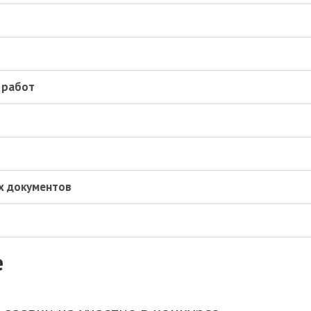
 работ
х документов
е