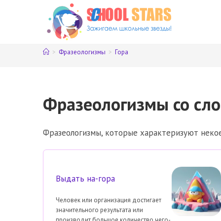
Перейти
к
содержимому
>
Фразеологизмы
>
Гора
Фразеологизмы со сло
Фразеологизмы, которые характеризуют некое
Выдать на-гора
Человек или организация достигает
значительного результата или
производит большое количество чего-