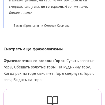
В таком унынии, на свой пеняя рок, Зовет он
смерть: она у нас
не за горами
, А за плечами:
Явилась вмиг
Басня «Крестьянин и Смерть» Крылова.
Смотреть еще фразеологизмы
Фразеологизмы со словом «
Гора
«
:
Сулить золотые
горы
,
Обещать золотые горы
,
На кудыкину гору
,
Когда рак на горе свистнет
,
Горы свернуть
,
Гора с
плеч
,
Выдать на-гора