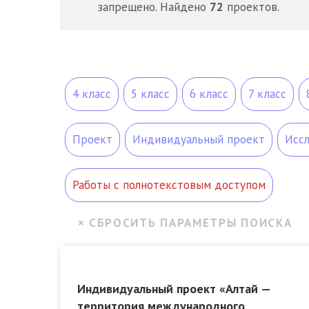
запрещено. Найдено
72
проектов.
4 класс
5 класс
6 класс
7 класс
Проект
Индивидуальный проект
Исс
Работы с полнотекстовым доступом
Индивидуальный проект «Алтай —
территория международного