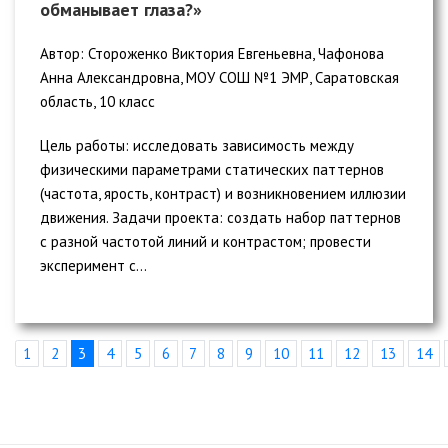
обманывает глаза?»
Автор: Стороженко Виктория Евгеньевна, Чафонова
Анна Александровна, МОУ СОШ №1 ЭМР, Саратовская
область, 10 класс
Цель работы: исследовать зависимость между
физическими параметрами статических паттернов
(частота, ярость, контраст) и возникновением иллюзии
движения. Задачи проекта: создать набор паттернов
с разной частотой линий и контрастом; провести
эксперимент с...
1
2
3
4
5
6
7
8
9
10
11
12
13
14