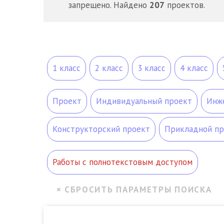
запрещено. Найдено
207
проектов.
1 класс
2 класс
3 класс
4 класс
Проект
Индивидуальный проект
Инж
Конструкторский проект
Прикладной пр
Работы с полнотекстовым доступом