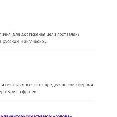
зличия. Для достижения цели поставлены
в русском и английско …
ализ их взаимосвязи с определёнными сферами
ературу по фразео …
компанентом-соматизмом «голова»