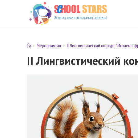
Перейти
к
содержимому
>
Мероприятия
>
II Лингвистический конкурс “Играем с 
II Лингвистический ко