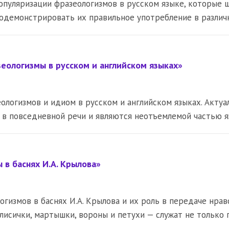
опуляризации фразеологизмов в русском языке, которые 
родемонстрировать их правильное употребление в разли
еологизмы в русском и английском языках»
логизмов и идиом в русском и английском языках. Актуал
в повседневной речи и являются неотъемлемой частью я
в баснях И.А. Крылова»
огизмов в баснях И.А. Крылова и их роль в передаче нра
лисички, мартышки, вороны и петухи — служат не только