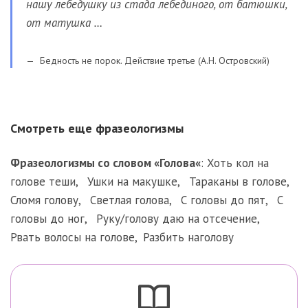
нашу лебедушку из стада лебединого, от батюшки,
от матушка …
Бедность не порок. Действие третье (А.Н. Островский)
Смотреть еще фразеологизмы
Фразеологизмы со словом «
Голова
«
:
Хоть кол на
голове теши
,
Ушки на макушке
,
Тараканы в голове
,
Сломя голову
,
Светлая голова
,
С головы до пят
,
С
головы до ног
,
Руку/голову даю на отсечение
,
Рвать волосы на голове
,
Разбить наголову