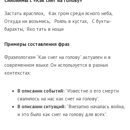
Синонимы с «Как снег на голову»
Застать врасплох
,
Как гром среди ясного неба
,
Откуда ни возьмись
,
Рояль в кустах
,
С бухты-
барахты
,
Яко тать в нощи
Примеры составления фраз
Фразеологизм “Как снег на голову” актуален и в
современном языке. Он используется в разных
контекстах:
В описании событий:
“Известие о его смерти
свалилось на нас как снег на голову”.
В описании ситуаций:
“Внезапно началась война,
и это было как снег на голову для всех”.