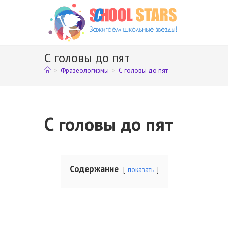
Перейти
к
содержимому
С головы до пят
>
Фразеологизмы
>
С головы до пят
С головы до пят
Содержание
показать