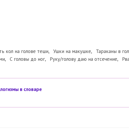
ть кол на голове теши
,
Ушки на макушке
,
Тараканы в го
ми
,
С головы до ног
,
Руку/голову даю на отсечение
,
Рв
логизмы в словаре