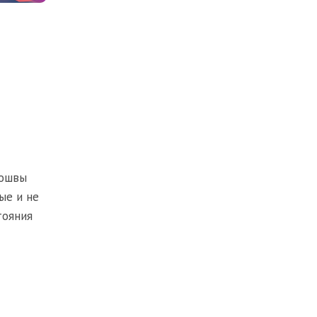
дошвы
ые и не
тояния