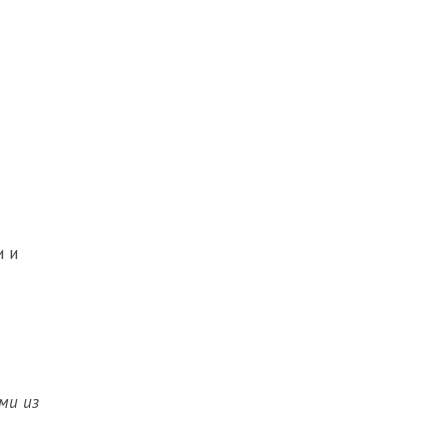
и и
ми из