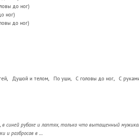
оловы до ног)
до ног)
оловы до ног)
тей
,
Душой и телом
,
По уши
,
С головы до ног
,
С рукам
 в синей рубахе и лаптях, только что вытащенный мужика
ки и разбросав в …