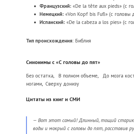
Французский:
«De la tête aux pieds» (с г
Немецкий:
«Von Kopf bis Fuß» (с головы 
Испанский:
«De la cabeza a los pies» (с г
Тип происхождения
:
Библия
Синонимы с «С головы до пят»
Без остатка
,
В полном объеме
,
До мозга кос
ногами
,
Сверху донизу
Цитаты из книг и СМИ
— Вот этот самый! Длинный, тощий старик,
воды и мокрый с головы до пят, расставив ру