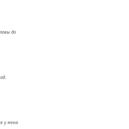
ловы до
од.
я у меня