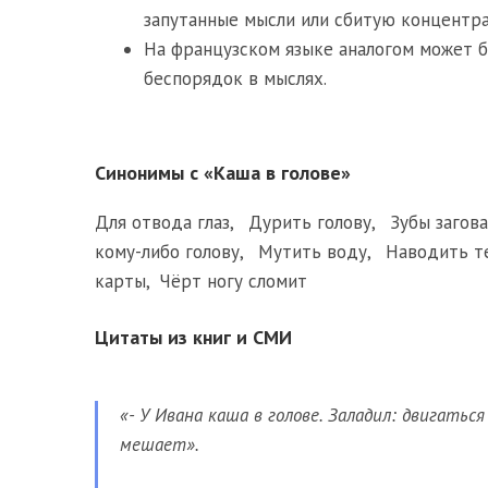
запутанные мысли или сбитую концентр
На французском языке аналогом может быт
беспорядок в мыслях.
Синонимы с «Каша в голове»
Для отвода глаз
,
Дурить голову
,
Зубы загов
кому-либо голову
,
Мутить воду
,
Наводить т
карты
,
Чёрт ногу сломит
Цитаты из книг и СМИ
«- У Ивана каша в голове. Заладил: двигатьс
мешает».