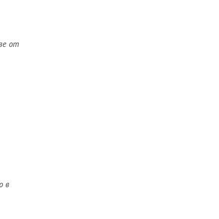
ве от
о в