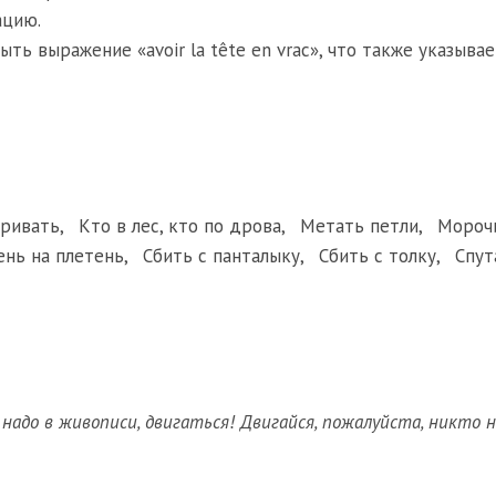
ацию.
ь выражение «avoir la tête en vrac», что также указывае
аривать
,
Кто в лес, кто по дрова
,
Метать петли
,
Мороч
ень на плетень
,
Сбить с панталыку
,
Сбить с толку
,
Спут
я надо в живописи, двигаться! Двигайся, пожалуйста, никто 