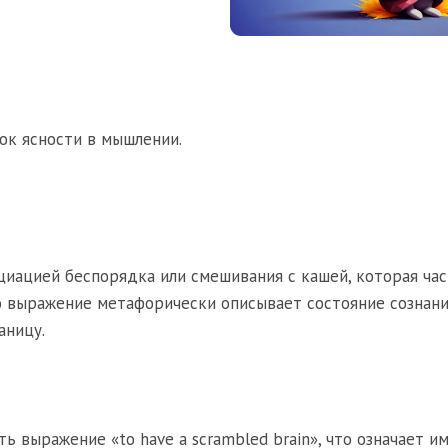
ок ясности в мышлении.
циацией беспорядка или смешивания с кашей, которая ча
о выражение метафорически описывает состояние сознани
аницу.
ь выражение «to have a scrambled brain», что означает и