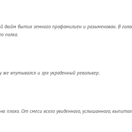
дый дюйм бытия земного профамилиен и разыменован. В голо
о полка.
у же впутывался и зря украденный револьвер.
ю плохо. От смеси всего увиденного, услышанного, выпитог