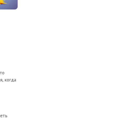
сто
я, когда
меть