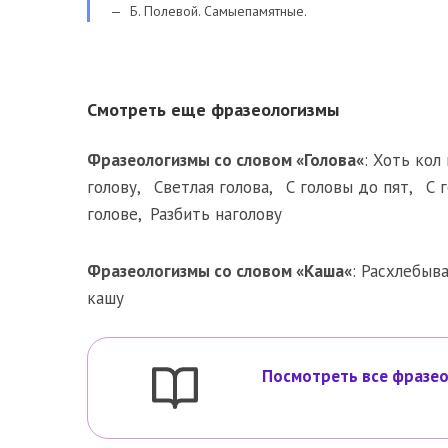
Б. Полевой. Самыепамятные.
Смотреть еще фразеологизмы
Фразеологизмы со словом «
Голова
«
:
Хоть кол 
голову
,
Светлая голова
,
С головы до пят
,
С 
голове
,
Разбить наголову
Фразеологизмы со словом «
Каша
«
:
Расхлебыв
кашу
Посмотреть все фразео