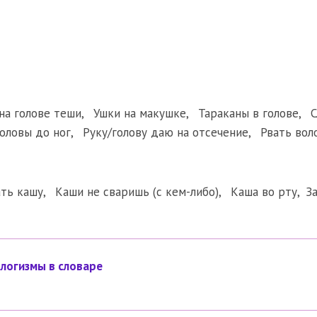
на голове теши
,
Ушки на макушке
,
Тараканы в голове
,
С
головы до ног
,
Руку/голову даю на отсечение
,
Рвать вол
ать кашу
,
Каши не сваришь (с кем-либо)
,
Каша во рту
,
З
логизмы в словаре