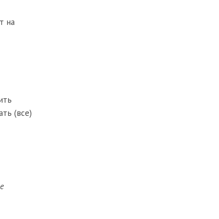
т на
ить
ать (все)
не