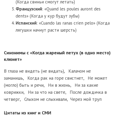
(Когда свиньи смогут летать)
Французский
: «Quand les poules auront des
dents» (Когда у кур будут зубы)
Испанский
: «Cuando las ranas críen pelo» (Когда
лягушки начнут расти шерсть)
Синонимы с «Когда жареный петух (в одно место)
клюнет»
В глаза не видеть (не видать)
,
Калачом не
заманишь
,
Когда рак на горе свистнет
,
Не может
(могло) быть и речи
,
Ни в жизнь
,
Ни за какие
коврижки
,
Ни за что на свете
,
После дождичка в
четверг
,
Слыхом не слыхивали
,
Через мой труп
Цитаты из книг и СМИ