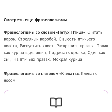
Смотреть еще фразеологизмы
Фразеологизмы со словом «
Петух
,
Птица
«
:
Считать
ворон
,
Стреляный воробей
,
С высоты птичьего
полёта
,
Распустить хвост
,
Расправить крылья
,
Попал
как кур во щи/в ощип
,
Подрезать крылья
,
Один как
сыч
,
На птичьих правах
,
Мокрая курица
Фразеологизмы со глаголом «
Клевать
«
:
Клевать
носом