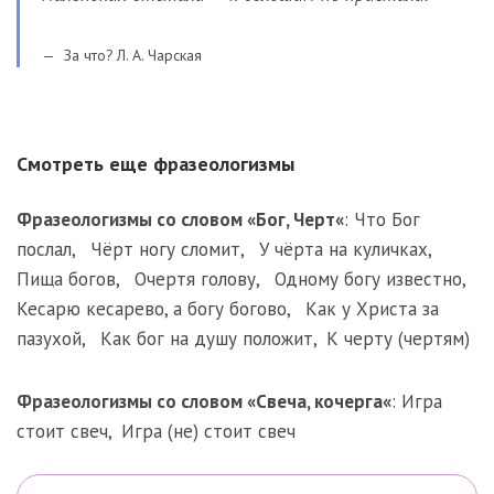
За что? Л. А. Чарская
Смотреть еще фразеологизмы
Фразеологизмы со словом «
Бог
,
Черт
«
:
Что Бог
послал
,
Чёрт ногу сломит
,
У чёрта на куличках
,
Пища богов
,
Очертя голову
,
Одному богу известно
,
Кесарю кесарево, а богу богово
,
Как у Христа за
пазухой
,
Как бог на душу положит
,
К черту (чертям)
Фразеологизмы со словом «
Свеча
,
кочерга
«
:
Игра
стоит свеч
,
Игра (не) стоит свеч