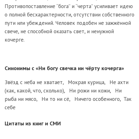
Противопоставление “бога” и “черта” усиливает идею
о полной бесхарактерности, отсутствии собственного
пути или убеждений. Человек подобен не зажжённой
свече, не способной оказать свет, и ненужной
кочерге.
Синонимы с «Ни богу свечка ни чёрту кочерга»
Звёзд с неба не хватает
,
Мокрая курица
,
Не ахти
(как, какой, что, сколько)
,
Ни рожи ни кожи
,
Ни
рыба ни мясо
,
Ни то ни сё
,
Ничего особенного
,
Так
себе
Цитаты из книг и СМИ