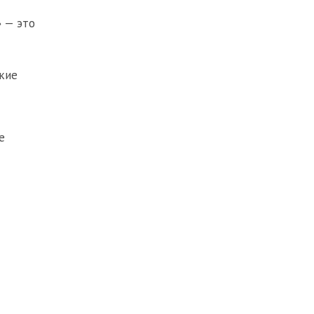
» — это
ткие
е