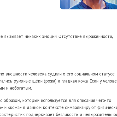
не вызывает никаких эмоций. Отсутствие выраженности,
по внешности человека судили о его социальном статусе.
ались румяные щёки (рожа) и гладкая кожа. Если у челове
ым и небогатым.
 образом, который используется для описания чего-то
а» и «кожа» в данном контексте символизируют физическ
арактеристик подчеркивает безликость и невыразительнос