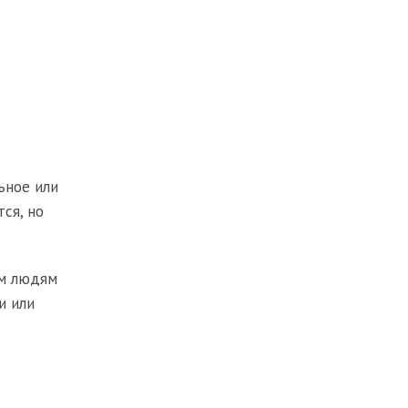
ьное или
ся, но
им людям
и или