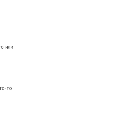
го или
то-то