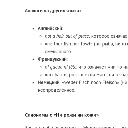
Аналоги на других языках
:
Английский
:
not a hair out of place
, которое означа
«neither fish nor fowl» (ни рыба, ни
смешанного.
Французский
:
ni queue ni tête
, что означает «ни то ни
«ni chair ni poisson» (ни мясо, ни ры
Немецкий
: «weder Fisch noch Fleisch» (
неопределенное.
Синонимы с «Ни рожи ни кожи»
Звёзд с неба не хватает
,
Мокрая курица
,
Не 