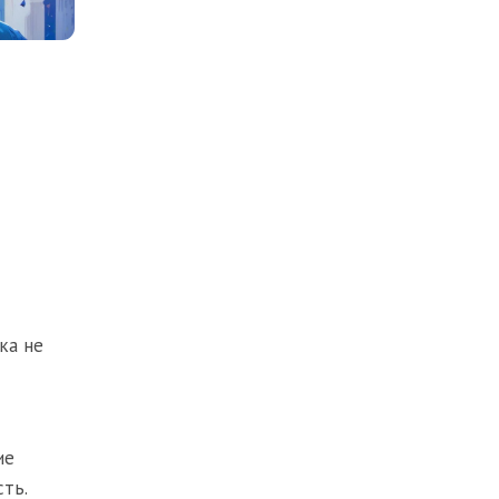
ка не
ие
ть.