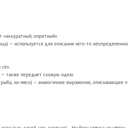
ет «аккуратный, опрятный».
 птица) — используется для описания чего-то неопределенно
 сё».
ба) — также передает схожую идею.
ни рыба, ни мясо) — аналогичное выражение, описывающее ч
ахти (как, какой, что, сколько)
,
Ни богу свечка ни чёрту