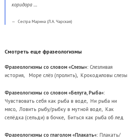
коридора …
Сестра Марина (Л.А. Чарская)
Смотреть еще фразеологизмы
Фразеологизмы со словом «
Слезы
«
:
Слезливая
история
,
Море слёз (пролить)
,
Крокодиловы слезы
Фразеологизмы со словом «
Белуга
,
Рыба
«
:
Чувствовать себя как рыба в воде
,
Ни рыба ни
мясо
,
Ловить рыбу/рыбку в мутной воде
,
Как
селёдка (сельди) в бочке
,
Биться как рыба об лед
Фразеологизмы со глаголом «
Плакать
«
:
Плакать/