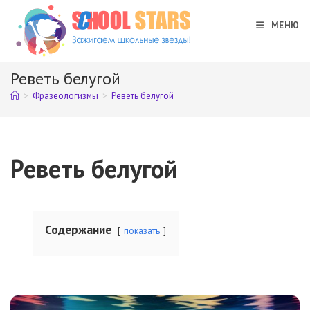
Перейти
к
МЕНЮ
содержимому
Реветь белугой
>
Фразеологизмы
>
Реветь белугой
Реветь белугой
Содержание
показать