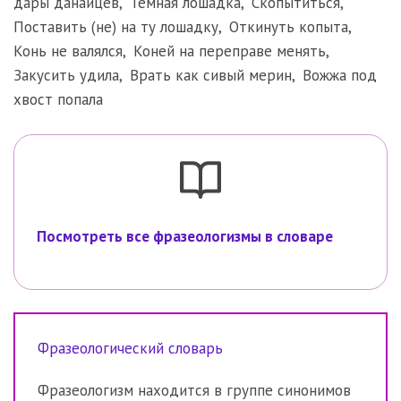
дары данайцев
,
Тёмная лошадка
,
Скопытиться
,
Поставить (не) на ту лошадку
,
Откинуть копыта
,
Конь не валялся
,
Коней на переправе менять
,
Закусить удила
,
Врать как сивый мерин
,
Вожжа под
хвост попала
Посмотреть все фразеологизмы в словаре
Фразеологический словарь
Фразеологизм находится в группе синонимов