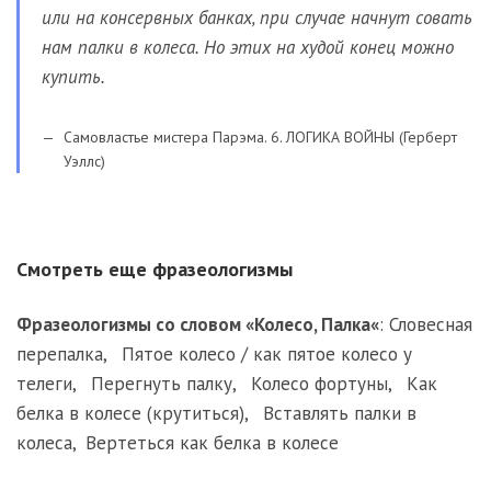
или на консервных банках, при случае начнут совать
нам палки в колеса. Но этих на худой конец можно
купить.
Самовластье мистера Парэма. 6. ЛОГИКА ВОЙНЫ (Герберт
Уэллс)
Смотреть еще фразеологизмы
Фразеологизмы со словом «
Колесо
,
Палка
«
:
Словесная
перепалка
,
Пятое колесо / как пятое колесо у
телеги
,
Перегнуть палку
,
Колесо фортуны
,
Как
белка в колесе (крутиться)
,
Вставлять палки в
колеса
,
Вертеться как белка в колесе