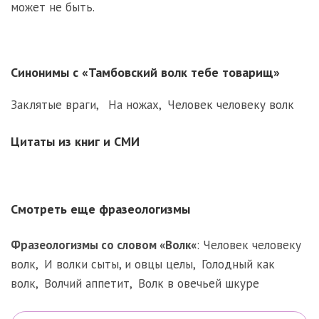
может не быть.
Синонимы с «Тамбовский волк тебе товарищ»
Заклятые враги
,
На ножах
,
Человек человеку волк
Цитаты из книг и СМИ
Смотреть еще фразеологизмы
Фразеологизмы со словом «
Волк
«
:
Человек человеку
волк
,
И волки сыты, и овцы целы
,
Голодный как
волк
,
Волчий аппетит
,
Волк в овечьей шкуре