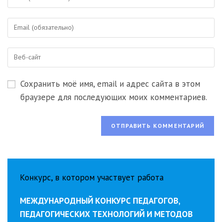
свое
имя
Введите
или
свой
имя
email-
пользователя,
Введите
адрес,
чтобы
URL
чтобы
прокомментировать
вашего
прокомментировать
Сохранить моё имя, email и адрес сайта в этом
веб-
сайта
браузере для последующих моих комментариев.
(необязательно)
Конкурс, в котором участвует работа
МЕЖДУНАРОДНЫЙ КОНКУРС ПЕДАГОГОВ,
ПЕДАГОГИЧЕСКИХ ТЕХНОЛОГИЙ И МЕТОДОВ