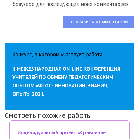
сайта
браузере для последующих моих комментариев.
(необязательно)
Конкурс, в котором участвует работа
II МЕЖДУНАРОДНАЯ ON-LINE КОНФЕРЕНЦИЯ
УЧИТЕЛЕЙ ПО ОБМЕНУ ПЕДАГОГИЧЕСКИМ
ОПЫТОМ «ФГОС: ИННОВАЦИИ, ЗНАНИЯ,
ОПЫТ», 2021
Смотреть похожие работы
Индивидуальный проект «Сравнение