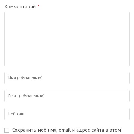
Комментарий
*
Введите
свое
имя
Введите
или
свой
имя
email-
пользователя,
Введите
адрес,
чтобы
URL
чтобы
прокомментировать
вашего
прокомментировать
Сохранить моё имя, email и адрес сайта в этом
веб-