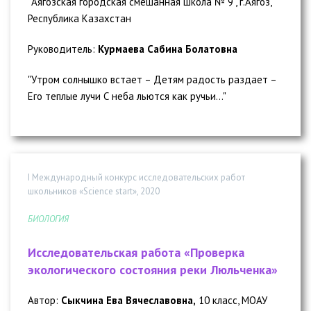
"Аягозская городская смешанная школа № 9", г.Аягоз,
Республика Казахстан
Руководитель:
Курмаева Сабина Болатовна
"Утром солнышко встает – Детям радость раздает –
Его теплые лучи С неба льются как ручьи..."
I Международный конкурс исследовательских работ
школьников «Science start», 2020
БИОЛОГИЯ
Исследовательская работа «Проверка
экологического состояния реки Люльченка»
Автор:
Сыкчина Ева Вячеславовна,
10 класс, МОАУ