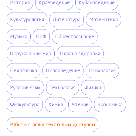
История
Краеведение
Кубановедение
Культурология
Литература
Математика
Музыка
ОБЖ
Обществознание
Окружающий мир
Охрана здоровья
Педагогика
Правоведение
Психология
Русский язык
Технология
Физика
Физкультура
Химия
Чтение
Экономика
Работы с полнотекстовым доступом