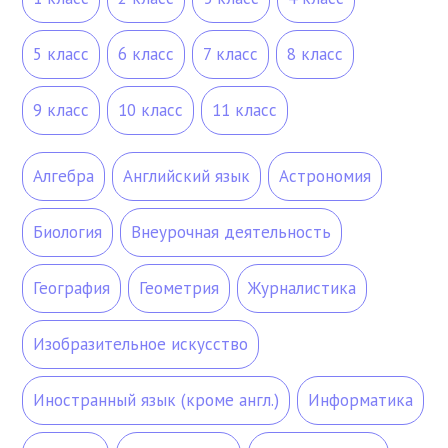
5 класс
6 класс
7 класс
8 класс
9 класс
10 класс
11 класс
Алгебра
Английский язык
Астрономия
Биология
Внеурочная деятельность
География
Геометрия
Журналистика
Изобразительное искусство
Иностранный язык (кроме англ.)
Информатика