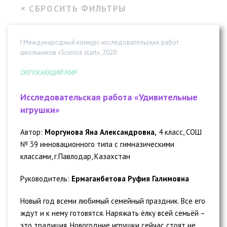
I Международный конкурс исследовательских работ
школьников «Science start», 2020
ОКРУЖАЮЩИЙ МИР
Исследовательская работа «Удивительные
игрушки»
Автор:
Моргунова Яна Александровна,
4 класс, СОШ
№ 39 инновационного типа с гимназическими
классами, г.Павлодар, Казахстан
Руководитель:
Ермаганбетова Руфия Галимовна
Новый год всеми любимый семейный праздник. Все его
ждут и к нему готовятся. Наряжать ёлку всей семьёй –
это традиция. Новогодние игрушки сейчас стоят не