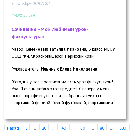
knowledge», 2020/2021
ФИЗКУЛЬТУРА
Сочинение «Мой любимый урок-
физкультура»
Автор:
Семеновых Татьяна Ивановна,
5 класс, МБОУ
ООШ №4, г.Красновишерск, Пермский край
Руководитель:
Ильиных Елена Николаевна
"Сегодня у нас в расписании есть урок физкультуры!
Ура! Я очень люблю этот предмет. С вечера у меня
около портфеля уже стоит собранная сумка со
спортивной формой: белой футболкой, спортивными...
Назад
1
...
20
...
40
...
60
...
80
...
100