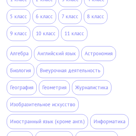
5 класс
6 класс
7 класс
8 класс
9 класс
10 класс
11 класс
Алгебра
Английский язык
Астрономия
Биология
Внеурочная деятельность
География
Геометрия
Журналистика
Изобразительное искусство
Иностранный язык (кроме англ.)
Информатика