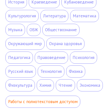
История
Краеведение
Кубановедение
Культурология
Литература
Математика
Музыка
ОБЖ
Обществознание
Окружающий мир
Охрана здоровья
Педагогика
Правоведение
Психология
Русский язык
Технология
Физика
Физкультура
Химия
Чтение
Экономика
Работы с полнотекстовым доступом