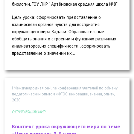
биологии, ГОУ ЛНР " Артёмовская средняя школа №8"
Цель урока: сформировать представление о
взаимосвязи органов чувств для восприятия
окружающего мира Задачи: Образовательные:
обобщить знания о строении и функциях различных
анализаторов, их специфичности , сформировать
представление о значении их...
I Международная on-line конференция учителей по обмену
педагогическим опытом «ФГОС: инновации, знания, опыт»,
2020
ОКРУЖАЮЩИЙ МИР
Конспект урока окружающего мира по теме
«Наше питание» 3-й класс